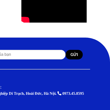
:
ghiệp Di Trạch, Hoài Đức, Hà Nội.
0973.45.8595