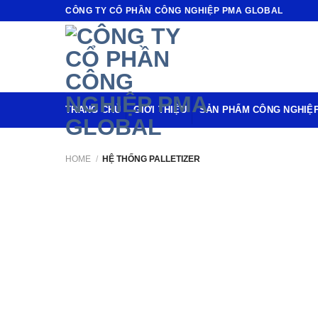
Skip
CÔNG TY CỔ PHẦN CÔNG NGHIỆP PMA GLOBAL
to
content
TRANG CHỦ
GIỚI THIỆU
SẢN PHẨM CÔNG NGHIỆ
HOME
/
HỆ THỐNG PALLETIZER