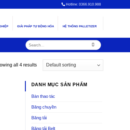
Hotline: 0366.910.988
GHIỆP
GIẢI PHÁP TỰ ĐỘNG HÓA
HỆ THỐNG PALLETIZER
Search
for:
wing all 4 results
DANH MỤC SẢN PHẨM
Bàn thao tác
Băng chuyền
Băng tải
Băng tải Belt